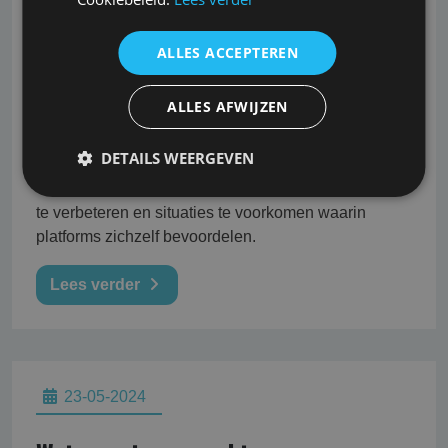
Verordening) van invloed kan zijn op
vergelijkingswebsites en verzekeraars. Deze
ALLES ACCEPTEREN
Europese regelgeving, van kracht sinds medio 2020,
stelt transparantie- en nalevingsverplichtingen voor
ALLES AFWIJZEN
platforms, zoals vergelijkingswebsites, die diensten
aanbieden aan zakelijke gebruikers zoals
DETAILS WEERGEVEN
verzekeraars. De verordening is bedoeld om de
verstoorde onderhandelingspositie van verzekeraars
te verbeteren en situaties te voorkomen waarin
platforms zichzelf bevoordelen.
Lees verder
23-05-2024