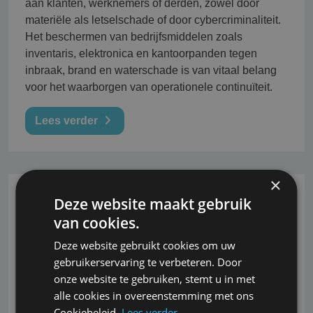
aan klanten, werknemers of derden, zowel door
materiële als letselschade of door cybercriminaliteit.
Het beschermen van bedrijfsmiddelen zoals
inventaris, elektronica en kantoorpanden tegen
inbraak, brand en waterschade is van vitaal belang
voor het waarborgen van operationele continuïteit.
Lees verder
×
09-04-2024
Deze website maakt gebruik
van cookies.
Veel aanbieders
Deze website gebruikt cookies om uw
vergelijkingswebsites niet bekend
gebruikerservaring te verbeteren. Door
met P2B Verordening
onze website te gebruiken, stemt u in met
alle cookies in overeenstemming met ons
De Platform to Business Verordening (P2B
Cookiebeleid.
Lees verder