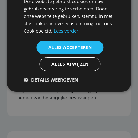
Deze website gebruikt cookies om uw
gebruikerservaring te verbeteren. Door
Waarom bedrijfverzekerd.nl
onze website te gebruiken, stemt u in met
alle cookies in overeenstemming met ons
Cookiebeleid.
Lees verder
ALLES ACCEPTEREN
Onafhankelijk en marktbreed advies
ALLES AFWIJZEN
Bedrijfverzekerd.nl biedt onafhankelijk advies,
waarbij we geen belang hebben bij de uitkomst
DETAILS WEERGEVEN
van het advies. Daardoor bent u verzekerd van
objectieve en eerlijke begeleiding bij het
nemen van belangrijke beslissingen.