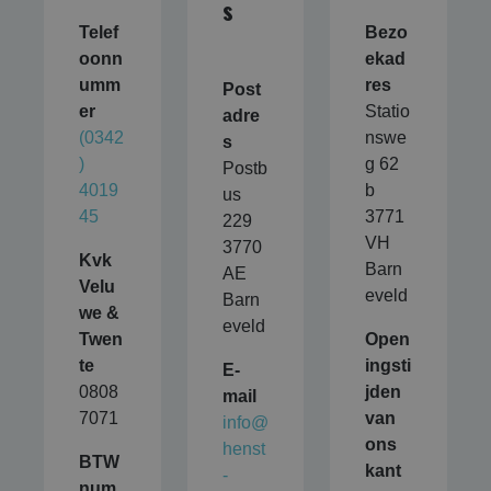
s
Telef
Bezo
oonn
ekad
umm
res
Post
er
Statio
adre
(0342
nswe
s
)
g 62
Postb
4019
b
us
45
3771
229
VH
3770
Kvk
Barn
AE
Velu
eveld
Barn
we &
eveld
Twen
Open
te
ingsti
E-
0808
jden
mail
7071
van
info@
ons
henst
BTW
kant
-
num