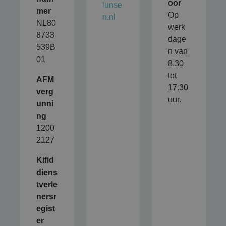
oor
lunse
mer
Op
n.nl
NL80
werk
8733
dage
539B
n van
01
8.30
tot
AFM
17.30
verg
uur.
unni
ng
1200
2127
Kifid
diens
tverle
nersr
egist
er