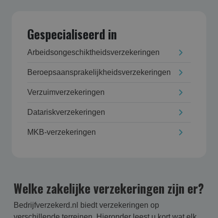
Gespecialiseerd in
Arbeidsongeschikt­heids­verzekering­en
Beroepsaansprakelijk­heids­verzekering­en
Verzuim­verzekering­en
Datarisk­verzekering­en
MKB-verzekeringen
Welke zakelijke verzekeringen zijn er?
Bedrijfverzekerd.nl biedt verzekeringen op
verschillende terreinen. Hieronder leest u kort wat elk