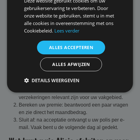
Deze website gebruikt cookies om uw
Voor zzp'ers en zelfstandige professionals biedt
gebruikerservaring te verbeteren. Door
Bedrijfverzekerd.nl een volledig digitale aanvraagstraat
onze website te gebruiken, stemt u in met
via Alicia Insurance. U sluit uw zakelijke verzekeringen
alle cookies in overeenstemming met ons
online af in vier minuten, zonder papierwerk of
Cookiebeleid.
Lees verder
jaarcontract. Per dag opzegbaar, volgende dag gedekt.
Een verzekering direct afsluiten:
ALLES ACCEPTEREN
binnen enkele minuten geregeld
ALLES AFWIJZEN
U heeft alleen uw KvK-nummer en bankgegevens
nodig. Via het online portaal doorloopt u drie stappen:
DETAILS WEERGEVEN
Selecteer uw beroep: u ziet direct welke
verzekeringen relevant zijn voor uw vakgebied.
Bereken uw premie: beantwoord een paar vragen
en zie direct het maandbedrag.
Sluit af: na acceptatie ontvangt u uw polis per e-
mail. Vaak bent u de volgende dag al gedekt.