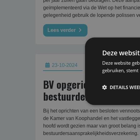
per jaar zullen gaan bedragen. Deze aanpass
geïmplementeerd via de Wet op het financie
gelegenheid gebruik de lopende polissen ve
Lees verder
Deze websit
Deze website geb
23-10-2024
gebruiken, stemt
BV opgericht? Vergeet 
DETAILS WE
bestuurdersaansprakeli
Bij het oprichten van een besloten vennoots
de Kamer van Koophandel en het vastleggen 
hoofd wordt gezien maar van groot belang is
bestuurdersaansprakelijkheidsverzekering.