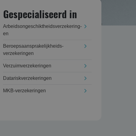
Gespecialiseerd in
Arbeidsongeschikt­heids­verzekering­
en
Beroepsaansprakelijk­heids­
verzekering­en
Verzuim­verzekering­en
Datarisk­verzekering­en
MKB-verzekeringen