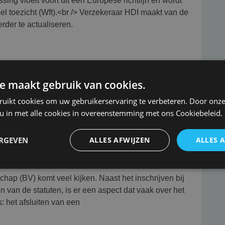
ing vloeit voort uit een Europese richtlijn en wordt
el toezicht (Wft).<br /> Verzekeraar HDI maakt van de
rder te actualiseren.
e maakt gebruik van cookies.
ruikt cookies om uw gebruikerservaring te verbeteren. Door onze
 u in met alle cookies in overeenstemming met ons Cookiebeleid.
de
ERGEVEN
ALLES AFWIJZEN
ALLES 
jkheidsverzekering niet
chap (BV) komt veel kijken. Naast het inschrijven bij
van de statuten, is er een aspect dat vaak over het
: het afsluiten van een