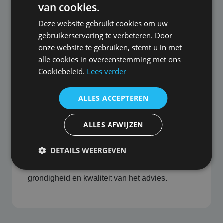
van het advies. Daardoor bent u verzekerd van
van cookies.
objectieve en eerlijke begeleiding bij het
Deze website gebruikt cookies om uw
nemen van belangrijke beslissingen.
gebruikerservaring te verbeteren. Door
onze website te gebruiken, stemt u in met
alle cookies in overeenstemming met ons
Cookiebeleid.
Lees verder
ALLES ACCEPTEREN
Snel, correct en grondig
ALLES AFWIJZEN
U wilt snel kunnen inspelen op veranderingen
en ontwikkelingen in de markt. Wij begrijpen dit
DETAILS WEERGEVEN
en staan bekend om onze snelle reactie,
zonder dat dit ten koste gaat van de
grondigheid en kwaliteit van het advies.