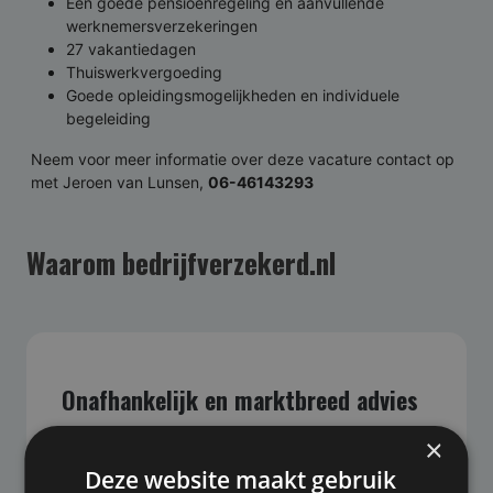
Een goede pensioenregeling en aanvullende
werknemersverzekeringen
27 vakantiedagen
Thuiswerkvergoeding
Goede opleidingsmogelijkheden en individuele
begeleiding
Neem voor meer informatie over deze vacature contact op
met Jeroen van Lunsen,
06-46143293
Waarom bedrijfverzekerd.nl
Onafhankelijk en marktbreed advies
×
Bedrijfverzekerd.nl biedt onafhankelijk advies,
waarbij we geen belang hebben bij de uitkomst
Deze website maakt gebruik